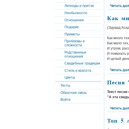
Читать да
Легенды и притчи
Необычности
Как мн
Отношения
Подарки
(Эдуард Асад
Приметы
Как много тех
Проблемы и
Как мало тех,
сложности
И утром, рас
Родственные
И помахать р
отношения
И целый день
Свадебные традиции
Читать да
Стиль и красота
Цветы
Песня 
Тесты
Текст песни
Обратная связь
"А эта свадь
Войти
Читать да
Топ 5 