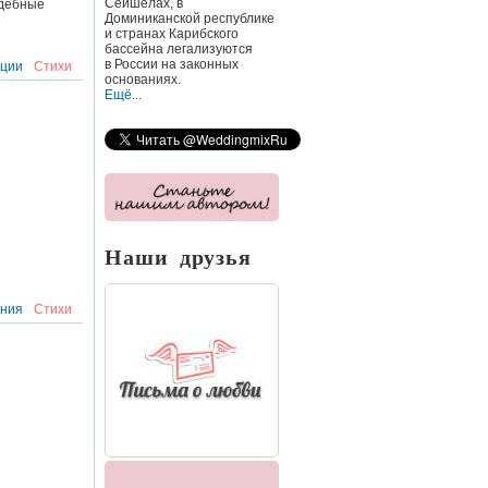
Сейшелах, в
адебные
Доминиканской республике
и странах Карибского
бассейна легализуются
в России
на законных
иции
Стихи
основаниях.
Ещё...
Наши друзья
ния
Стихи