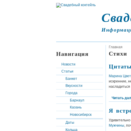
Свад
Информац
Главная
Стихи
Навигация
Цитаты
Новости
Статьи
Марина Цвет
Банкет
искренние, 
Вкусности
насладиться
Города
Читать да
Барнаул
Казань
Я встр
Новосибирск
Удивительно
Даты
Мужчины
, п
Кольца