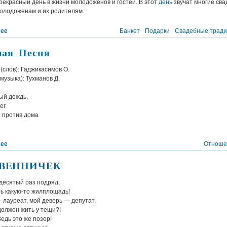
екрасный день в жизни молодоженов и гостей. В этот
день
звучат многие св
олодоженам и их родителям.
лее
Банкет
Подарки
Свадебные трад
ная Песня
 (слов): Гаджикасимов О.
музыка): Тухманов Д.
ый дождь,
ег
 против дома
лее
Отноше
ВЕННИЧЕК
 десятый раз подряд,
ь какую-то жилплощадь!
лауреат, мой деверь — депутат,
должен жить у тещи?!
едь это же позор!