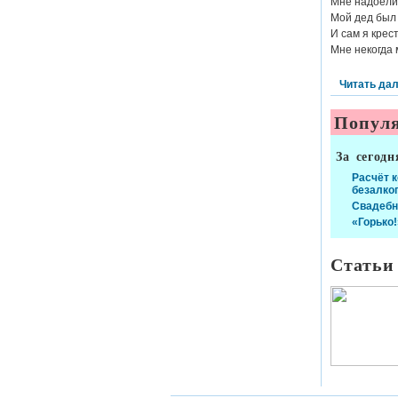
Мне надоели 
Мой дед был 
И сам я крес
Мне некогда 
Читать да
Популя
За сегодн
Расчёт 
безалко
Свадебн
«Горько!
Статьи