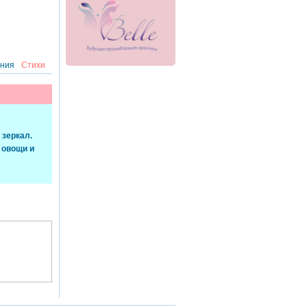
ения
Стихи
 зеркал.
 овощи и