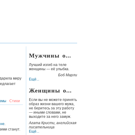
Мужчины о...
Лучший изгиб на теле
женщины —
её улыбка.
Боб Марли
одарила миру
Ещё...
едлагает
Женщины о...
Если вы не можете принять
змы
Стихи
образ жизни вашего мужа,
не беритесь за эту работу
— иными словами, не
выходите за него замуж.
Агата Кристи
, английская
не
.
писательница
ими станут.
Ещё...