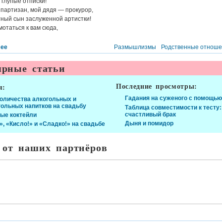
глупые отписки!
партизан, мой дядя — прокурор,
тный сын заслуженной артистки!
мотаться к вам сюда,
лее
Размышлизмы
Родственные отнош
рные статьи
Последние просмотры:
я:
Гадания на суженого с помощью
количества алкогольных и
гольных напитков на свадьбу
Таблица совместимости к тесту:
счастливый брак
ые коктейли
Дыня и помидор
», «Кисло!» и «Сладко!» на свадьбе
 от наших партнёров