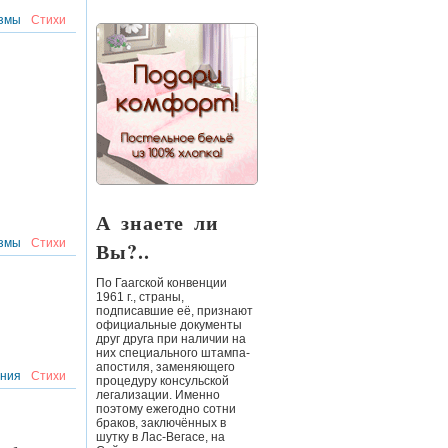
змы
Стихи
А знаете ли
змы
Стихи
Вы?..
По
Гаагской конвенции
1961 г.
,
страны,
подписавшие её, признают
официальные документы
друг друга при наличии на
них специального штампа-
апостиля, заменяющего
ния
Стихи
процедуру консульской
легализации. Именно
поэтому ежегодно сотни
браков, заключённых в
шутку в Лас-Вегасе, на