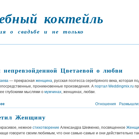
ебный коктейль
ия о свадьбе и не только
 непревзойденной Цветаевой о любви
аева
— прекрасная
женщина
, русская поэтесса серебряного века, которая п
непосредственные, проникновенные произведения. А
портал Weddingmix.ru
пр
 ее глубокими мыслями о
мужчинах
, женщинах, любви.
лее
Отношения
Размышли
етил Женщину
 красивое, нежное
стихотворение
Александра Шевченко, посвященное
Женщи
очаще говорите своим любимым, что они самые-самые и они действительно так