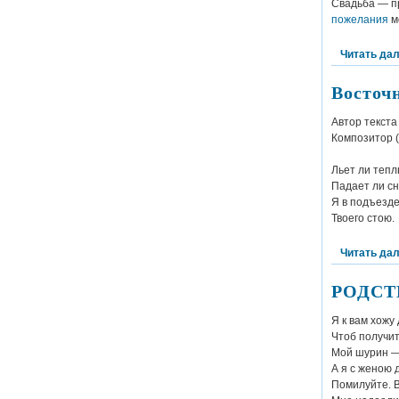
Свадьба — пр
пожелания
м
Читать да
Восточ
Автор текста
Композитор (
Льет ли тепл
Падает ли сн
Я в подъезде
Твоего стою.
Читать да
РОДСТ
Я к вам хожу
Чтоб получит
Мой шурин — 
А я с женою 
Помилуйте. В