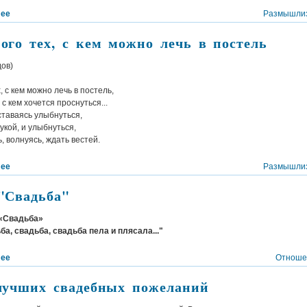
лее
Размышли
ого тех, с кем можно лечь в постель
ов)
, с кем можно лечь в постель,
 с кем хочется проснуться...
ставаясь улыбнуться,
укой, и улыбнуться,
, волнуясь, ждать вестей.
лее
Размышли
"Свадьба"
 «Свадьба»
ба, свадьба, свадьба пела и плясала..."
лее
Отноше
лучших свадебных пожеланий