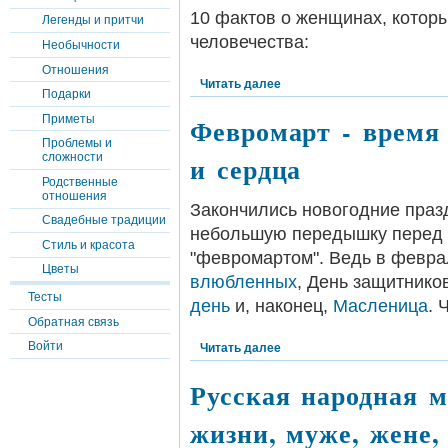
10 фактов о женщинах, котор
Легенды и притчи
человечества:
Необычности
Отношения
Читать далее
Подарки
Приметы
Февромарт - время
Проблемы и
и сердца
сложности
Родственные
отношения
Закончились новогодние празд
Свадебные традиции
небольшую передышку перед
Стиль и красота
"февромартом". Ведь в февра
Цветы
влюбленных
, День защитнико
Тесты
день
и, наконец,
Масленица
. 
Обратная связь
Войти
Читать далее
Русская народная м
жизни, муже, жене, 