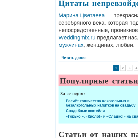
Цитаты непревзойд
Марина Цветаева
— прекрас
серебряного века, которая по
непосредственные, проникно
Weddingmix.ru
предлагает нас
мужчинах
, женщинах, любви.
Читать далее
1
2
3
4
Популярные стать
За сегодня:
Расчёт количества алкогольных и
безалкогольных напитков на свадьбу
Свадебные коктейли
«Горько!», «Кисло!» и «Сладко!» на св
Статьи от наших п