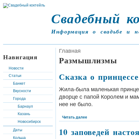
Свадебный к
Информация о свадьбе и н
Главная
Навигация
Размышлизмы
Новости
Сказка о принцессе
Статьи
Банкет
Жила-была маленькая принце
Вкусности
дворце с папой Королем и мам
Города
нее не было.
Барнаул
Казань
Читать далее
Новосибирск
10 заповедей наст
Даты
Кольца