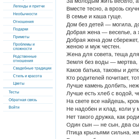
За молодым жить весело, а
Легенды и притчи
Вместе тесно, а врозь скучн
Необычности
В семье и каша гуще.
Отношения
Дом без детей — могила, д
Подарки
Добрая жена — веселье, а 
Приметы
Добрая жена дом сбережет,
Проблемы и
женою и муж честен.
сложности
Жена для совета, теща для
Родственные
отношения
Земля без воды — мертва, 
Свадебные традиции
Каков батька, таковы и детк
Стиль и красота
Кто родителей почитает, тот
Цветы
Лучше камень долбить, неж
Тесты
Лучше есть хлеб с водой, ч
Обратная связь
На свете все найдешь, кром
Войти
Не надобен и клад, коли у 
Нет такого дружка, как род
Один сын — не сын, два с
Птица крыльями сильна, же