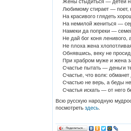
Жены стыдиться — детей н
Любимому стирает — поет,
На красивого глядеть хорош
На немилой жениться — се
Намеки да попреки — семе
Не дай бог коня ленивого, 
Не плоха жена хлопотливая
Обнявшись, веку не просид
При храбром муже и жена з
Счастье пытать — деньги т
Счастье, что волк: обманет 
Счастью не верь, а беды не
Счастья искать — от него б
Всю русскую народную мудрос
посмотреть
здесь
.
Поделиться…