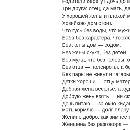
Родители берегут дочь до в
Три друга: отец, да мать, 
У хорошей жены и плохой 
Хозяйкою дом стоит.
Что гусь без воды, что муж
Баба без характера, что хл
Без жены дом — содом.
Без жены скука, без детей 
Без мужа, что без головы; б
Без отца — полсироты, а бе
Без пары не живут и гагары
Детки хороши — отцу-матер
Добрая жена веселье, а ху
Добрую жену взять — ни ску
Дочь питаю — за окно кида
мать кормлю — долг плачу.
Женино добро, как зимнее 
Женщина без разговора — ч