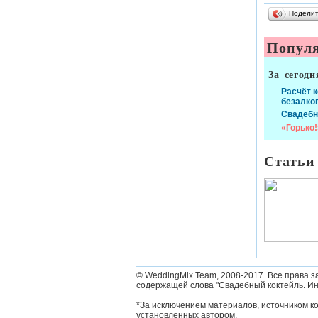
Подели
Популя
За сегодн
Расчёт 
безалко
Свадебн
«Горько!
Статьи
© WeddingMix Team, 2008-2017.
Все права з
содержащей слова "Свадебный коктейль. Ин
*За исключением материалов, источником к
установленных автором.