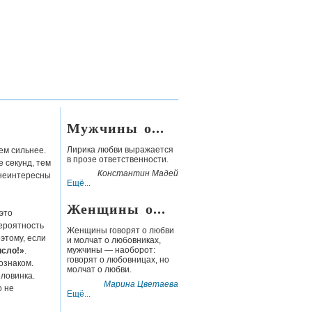
Мужчины о...
Лирика любви выражается
тем сильнее.
в прозе ответственности.
е секунд, тем
Константин Мадей
 неинтересны
Ещё...
Женщины о...
это
вероятность
Женщины говорят о любви
оэтому, если
и молчат о любовниках,
мужчины — наоборот:
исло!»
.
говорят о любовницах, но
ознаком.
молчат о любви.
оловинка.
Марина Цветаева
о не
Ещё...