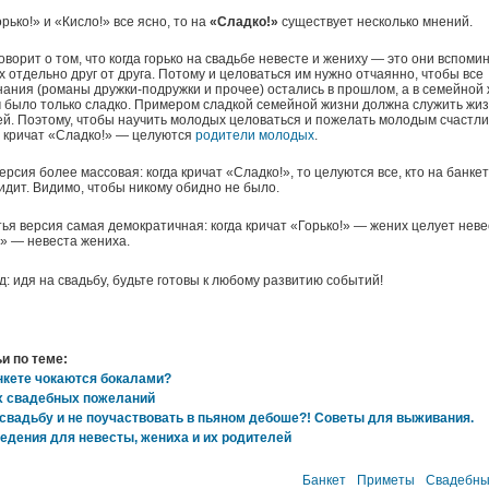
рько!» и «Кисло!» все ясно, то на
«Сладко!»
существует несколько мнений.
оворит о том, что когда горько на свадьбе невесте и жениху — это они вспоми
 отдельно друг от друга. Потому и целоваться им нужно отчаянно, чтобы все
ания (романы дружки-подружки и прочее) остались в прошлом, а в семейной
было только сладко. Примером сладкой семейной жизни должна служить жи
й. Поэтому, чтобы научить молодых целоваться и пожелать молодым счастли
 кричат «Сладко!» — целуются
родители молодых
.
ерсия более массовая: когда кричат «Сладко!», то целуются все, кто на банке
идит. Видимо, чтобы никому обидно не было.
тья версия самая демократичная: когда кричат «Горько!» — жених целует неве
» — невеста жениха.
: идя на свадьбу, будьте готовы к любому развитию событий!
и по теме:
нкете чокаются бокалами?
х свадебных пожеланий
 свадьбу и не поучаствовать в пьяном дебоше?! Советы для выживания.
едения для невесты, жениха и их родителей
Банкет
Приметы
Свадебны