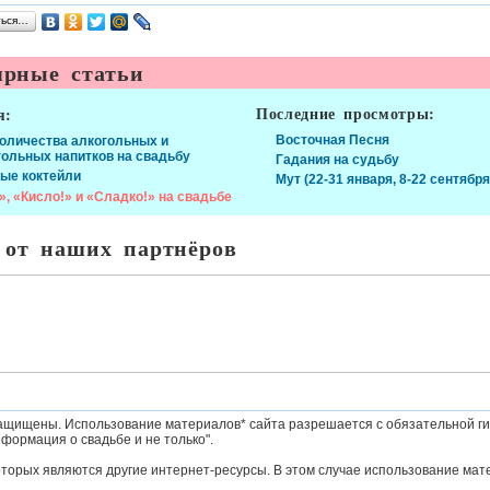
ться…
рные статьи
Последние просмотры:
я:
Восточная Песня
количества алкогольных и
гольных напитков на свадьбу
Гадания на судьбу
ые коктейли
Мут (22-31 января, 8-22 сентября
», «Кисло!» и «Сладко!» на свадьбе
 от наших партнёров
ащищены. Использование материалов* сайта разрешается с обязательной ги
формация о свадьбе и не только".
оторых являются другие интернет-ресурсы. В этом случае использование мат