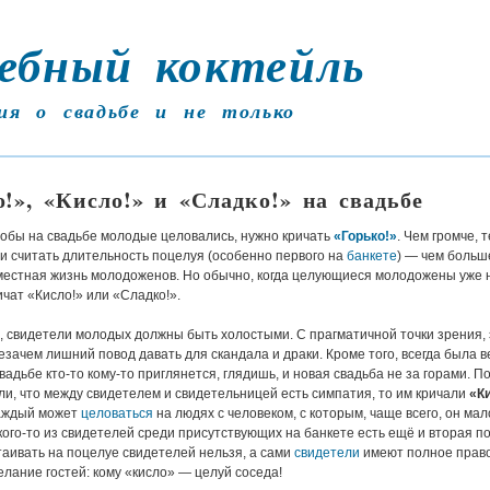
ебный коктейль
ия о свадьбе и не только
о!», «Кисло!» и «Сладко!» на свадьбе
тобы на свадьбе молодые целовались, нужно кричать
«Горько!»
. Чем громче, 
и считать длительность поцелуя (особенно первого на
банкете
) — чем больш
местная жизнь молодоженов. Но обычно, когда целующиеся молодожены уже
ричат «Кисло!» или «Сладко!».
, свидетели молодых должны быть холостыми. С прагматичной точки зрения, 
езачем лишний повод давать для скандала и драки. Кроме того, всегда была 
свадьбе кто-то кому-то приглянется, глядишь, и новая свадьба не за горами. П
ли, что между свидетелем и свидетельницей есть симпатия, то им кричали
«К
каждый может
целоваться
на людях с человеком, с которым, чаще всего, он мал
кого-то из свидетелей среди присутствующих на банкете есть ещё и вторая п
аивать на поцелуе свидетелей нельзя, а сами
свидетели
имеют полное прав
лание гостей: кому «кисло» — целуй соседа!