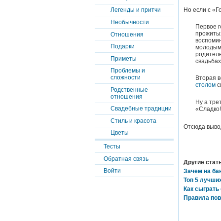
Но если с «Го
Легенды и притчи
Необычности
Первое г
прожитых
Отношения
воспомин
Подарки
молодым 
родителе
Приметы
свадьбах
Проблемы и
сложности
Вторая в
столом
с
Родственные
отношения
Ну а тре
Свадебные традиции
«Сладко!
Стиль и красота
Отсюда вывод
Цветы
Тесты
Обратная связь
Другие стать
Войти
Зачем на ба
Топ 5 лучши
Как сыграть
Правила пов