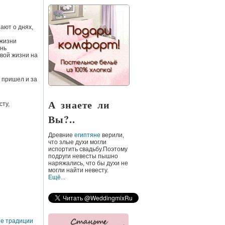
нают о днях,
 жизни
знь
вой жизни на
т пришел и за
А знаете ли
сту,
Вы?..
Древние
египтяне
верили,
что злые духи могли
испортить свадьбу.Поэтому
подруги невесты пышно
наряжались, что бы духи не
могли найти невесту.
Ещё...
е традиции