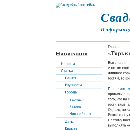
Свад
Информац
Главная
«Горьк
Навигация
Все знают, ч
Новости
А потом еще 
Статьи
длиннее сов
Банкет
гостям, то к
Вкусности
По приметам
Города
правильно: н
того, что на 
Барнаул
гости замеча
Казань
Однако, не 
Новосибирск
Возможно, у 
Поэтому наст
Даты
выполнять же
Кольца