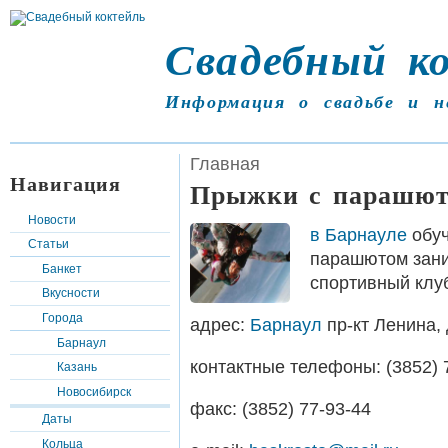
Свадебный к
Информация о свадьбе и н
Главная
Навигация
Прыжки с парашю
Новости
в Барнауле
обуч
Статьи
парашютом зани
Банкет
спортивный клу
Вкусности
Города
адрес:
Барнаул
пр-кт Ленина, д
Барнаул
контактные телефоны: (3852) 7
Казань
Новосибирск
факс: (3852) 77-93-44
Даты
Кольца