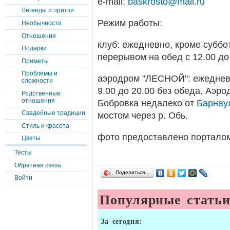
e-mail:
baskrosto@mail.ru
Легенды и притчи
Режим работы:
Необычности
Отношения
клуб: ежедневно, кроме суббот
Подарки
перерывом на обед с 12.00 до
Приметы
Проблемы и
аэродром "ЛЕСНОЙ": ежедневн
сложности
9.00 до 20.00 без обеда. Аэро
Родственные
отношения
Бобровка недалеко от
Барнау
Свадебные традиции
мостом через р. Обь.
Стиль и красота
фото предоставлено портал
Цветы
Тесты
Обратная связь
Поделиться…
Войти
Популярные стать
За сегодня: