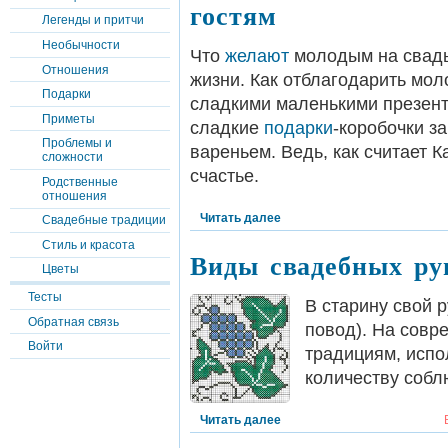
гостям
Легенды и притчи
Необычности
Что
желают
молодым на свадьб
Отношения
жизни. Как отблагодарить мо
Подарки
сладкими маленькими презент
Приметы
сладкие
подарки
-коробочки з
Проблемы и
вареньем. Ведь, как считает 
сложности
счастье.
Родственные
отношения
Читать далее
Свадебные традиции
Стиль и красота
Виды свадебных р
Цветы
Тесты
В старину свой 
Обратная связь
повод). На совр
Войти
традициям, испо
количеству соб
Читать далее