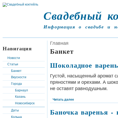
Свадебный к
Информация о свадьбе и н
Главная
Навигация
Банкет
Новости
Шоколадное варень
Статьи
Банкет
Густой, насыщенный аромат с
Вкусности
пряностями и орехами. А шок
Города
не оставят равнодушным.
Барнаул
Казань
Читать далее
Новосибирск
Баночка варенья -
Даты
Кольца