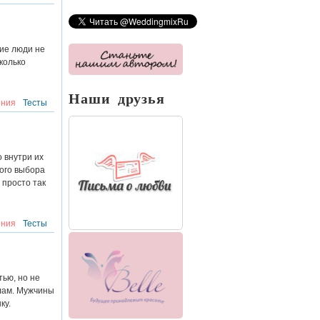
кие люди не
колько
Наши друзья
ния
Тесты
 внутри их
ого выбора
 просто так
ния
Тесты
ью, но не
лам. Мужчины
ку.