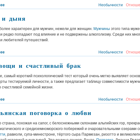
лее
Необычности
Отноше
 и дыня
 более характерен для мужчин, нежели для женщин.
Мужчины
этого типа муже
и редко попадают под влияние и не подвержены алкоголизму. Среди них мно
 и любителей путешествий.
лее
Необычности
Отноше
овощи и счастливый брак
е, самый короткий психологический тест который очень метко выявляет осно
ерты тестируемой личности, а также предлагает таблицу совместимости мужч
 счастливой семейной жизни.
лее
Необычности
Отноше
льянская поговорка о любви
 страна, похожая на сапог, с белоснежными склонами альпийских гор, прекр
иатического и средиземноморского побережий и очаровательными озерами с
тти
, равиоли, супа-минестроне, тёртого сыра Пармезан, ризотто и великолеп