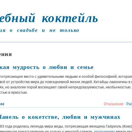
ебный коктейль
ия о свадьбе и не только
ения
кая мудрость о любви и семье
 потрясающее место с удивительными людьми и особой философией, котора
всё от устройства мира до повседневной жизни людей. Китайцы лаконичны в 
х, но аналогии порой восхищают своей непредсказуемостью, необычностью. 
стью и яркостью.
лее
Отношения
Ра
анель о кокетстве, любви и мужчинах
883 года родилась легенда мира моды, потрясающая женщина Габриэль (Коко
менившая представление не только о женской одежде,
отношениях
между му