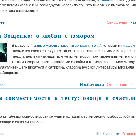
 женском счастье и многом другом, говорила так, что многие ее высказывания
юдей жизненным кредо.
лее
Отношения
Ра
 Зощенко: о любви с юмором
В разделе
"Тайные мысли знаменитых мужчин о ..."
, который на
нашем 
находится слева сверху от этой статьи, накопилось немало интересны
предлагаем вам насладиться меткими, порой противоречивыми, напо
тонким юмором, высказываниями о любви и взаимоотношениях между
лантливейшего писателя и сатирика, классика русской литературы
Михаила
а Зощенко
.
лее
Необычности
Отношения
Ра
а совместимости к тесту: овощи и счастл
ена таблица совместимости мужчин и женщин с точки зрения выбора любим
 "овощи и счастливый брак".
лее
Необычности
Отноше