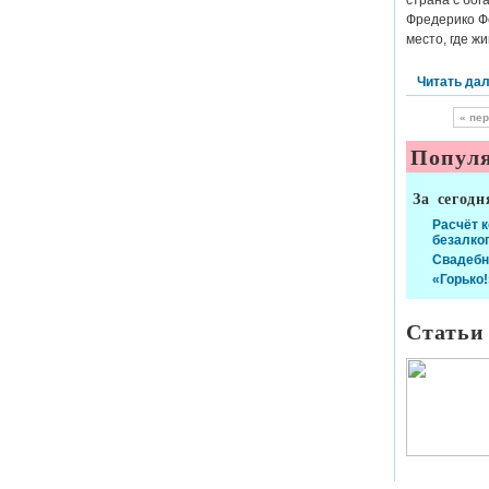
страна с бог
Фредерико Ф
место, где ж
Читать да
« пе
Популя
За сегодн
Расчёт 
безалко
Свадебн
«Горько!
Статьи