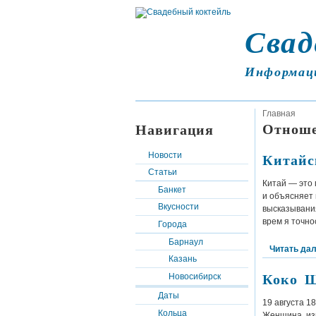
Свад
Информац
Главная
Отнош
Навигация
Китайс
Новости
Статьи
Китай — это
Банкет
и объясняет 
Вкусности
высказывания
врем я точно
Города
Барнаул
Читать да
Казань
Коко Ш
Новосибирск
Даты
19 августа 1
Кольца
Женщина, из