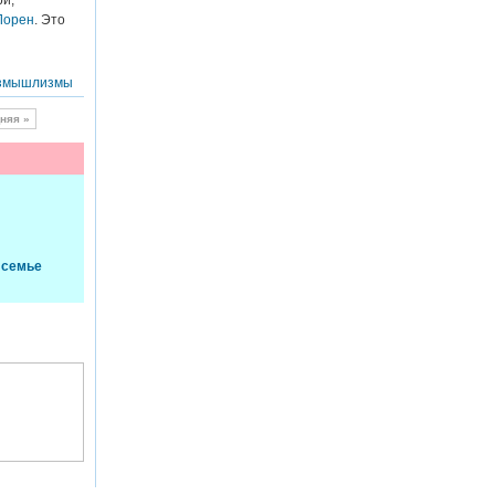
ри,
Лорен
. Это
змышлизмы
няя »
 семье