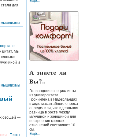
Ещё...
 стали для
змышлизмы
портале
х цитат. Мы
лненными
 мужчиной и
А знаете ли
Вы?..
змышлизмы
Голландские специалисты
из университета
ивый
Гронингена
в Нидерландах
в ходе масштабного опроса
определили, что идеальная
разница в росте между
мужчиной и женщиной для
ых овощей —
построения крепких
отношений составляет 10
см.
Ещё...
ния
Тесты