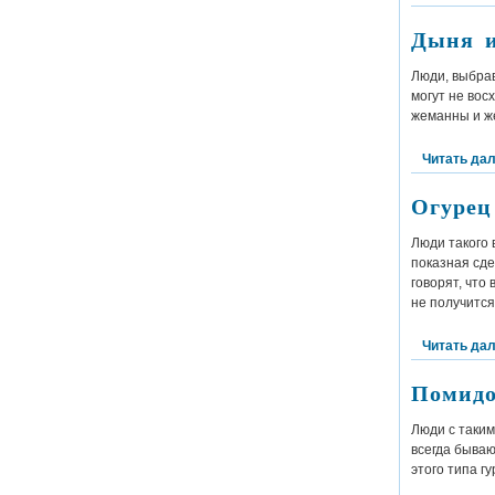
Дыня и
Люди, выбра
могут не во
жеманны и ж
Читать да
Огурец
Люди такого
показная сд
говорят, что
не получится
Читать да
Помидо
Люди с таки
всегда бываю
этого типа г