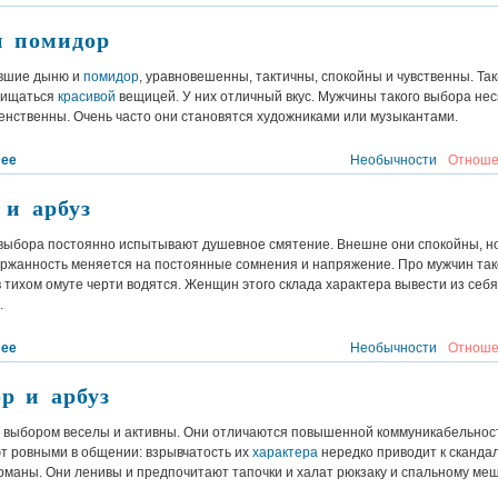
 помидор
вшие дыню и
помидор
, уравновешенны, тактичны, спокойны и чувственны. Та
схищаться
красивой
вещицей. У них отличный вкус. Мужчины такого выбора нес
енственны. Очень часто они становятся художниками или музыкантами.
лее
Необычности
Отноше
 и арбуз
 выбора постоянно испытывают душевное смятение. Внешне они спокойны, но
ержанность меняется на постоянные сомнения и напряжение. Про мужчин так
 в тихом омуте черти водятся. Женщин этого склада характера вывести из себя
.
лее
Необычности
Отноше
р и арбуз
м выбором веселы и активны. Они отличаются повышенной коммуникабельност
т ровными в общении: взрывчатость их
характера
нередко приводит к сканда
урманы. Они ленивы и предпочитают тапочки и халат рюкзаку и спальному меш