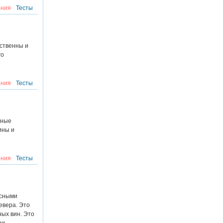
ния
Тесты
ственны и
го
ния
Тесты
вные
ины и
ния
Тесты
асными
евера. Это
ных вин. Это