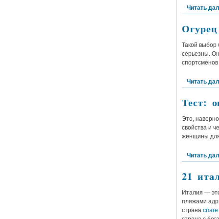
Читать да
Огурец
Такой выбор
серьезны. Он
спортсменов
Читать да
Тест: 
Это, наверно
свойства и ч
женщины для
Читать да
21 ита
Италия — это
пляжами адр
страна
спаге