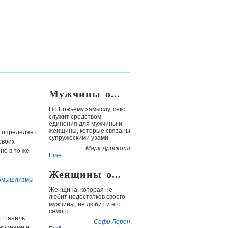
Мужчины о...
По Божьему замыслу, секс
служит средством
единения для мужчины и
женщины, которые связаны
я определяет
супружескими узами.
своих
Марк Дрисколл
но в то же
Ещё...
Женщины о...
змышлизмы
Женщина, которая не
любит недостатков своего
мужчины, не любит и его
самого.
) Шанель.
Софи Лорен
жчинами и