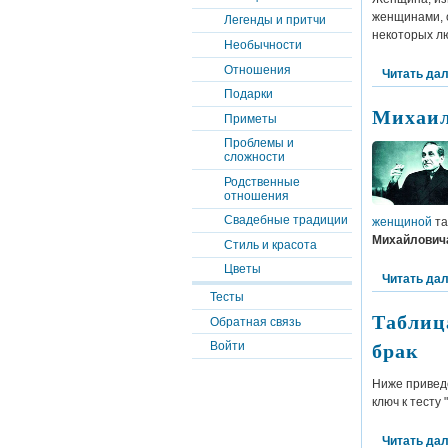
женщинами, о
Легенды и притчи
некоторых л
Необычности
Отношения
Читать да
Подарки
Михаил
Приметы
Проблемы и
сложности
Родственные
отношения
Свадебные традиции
женщиной
та
Михайлович
Стиль и красота
Цветы
Читать да
Тесты
Таблиц
Обратная связь
брак
Войти
Ниже привед
ключ к тесту
Читать да