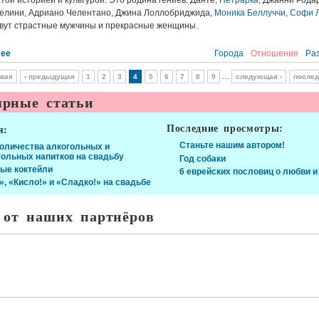
атой историей и культурой. Это родина гениев: Данте,
Петрарка
, Джанни Рода
елини, Адриано Челентано, Джина Лоллобриджида,
Моника Беллуччи
,
Софи 
ивут страстные мужчины и прекрасные женщины.
лее
Города
Отношения
Ра
…
рвая
‹ предыдущая
1
2
3
4
5
6
7
8
9
следующая ›
послед
рные статьи
Последние просмотры:
я:
Станьте нашим автором!
количества алкогольных и
гольных напитков на свадьбу
Год собаки
ые коктейли
6 еврейских пословиц о любви и
», «Кисло!» и «Сладко!» на свадьбе
 от наших партнёров