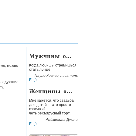
Мужчины о...
Когда любишь, стремишься
оме, можно
стать лучше.
Пауло Коэльо, писатель
Ещё...
 следующие
").
Женщины о...
Мне кажется, что свадьба
для детей — это просто
красивый
четырехъярусный торт.
Анджелина Джоли
Ещё...