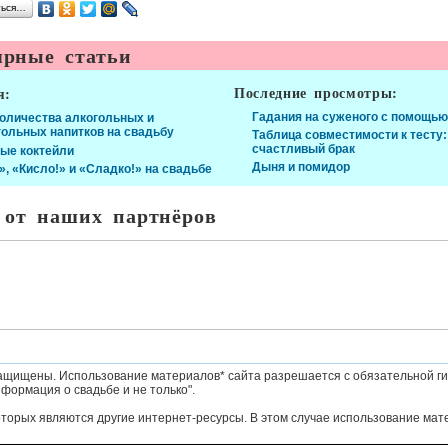
ться…
рные статьи
Последние просмотры:
я:
Гадания на суженого с помощью
количества алкогольных и
гольных напитков на свадьбу
Таблица совместимости к тесту:
счастливый брак
ые коктейли
Дыня и помидор
», «Кисло!» и «Сладко!» на свадьбе
 от наших партнёров
ащищены. Использование материалов* сайта разрешается с обязательной ги
формация о свадьбе и не только".
оторых являются другие интернет-ресурсы. В этом случае использование мат