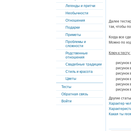
Легенды и притчи
Необычности
Отношения
Далее тестир
так, чтобы п
Подарки
Приметы
Когда все сд
Проблемы и
Можно по ход
сложности
Ключ к тесту:
Родственные
отношения
рисунок 
Свадебные традиции
рисунок 
Стиль и красота
рисунок 
Цветы
рисунок 
рисунок в
Тесты
рисунок 
Обратная связь
Другие стать
Войти
Характер чел
Характеристи
Какая ты гео