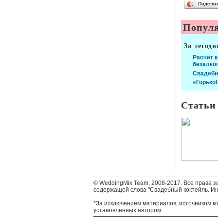
Подели
Популя
За сегодн
Расчёт 
безалко
Свадебн
«Горько!
Статьи
© WeddingMix Team, 2008-2017.
Все права з
содержащей слова "Свадебный коктейль. Ин
*За исключением материалов, источником к
установленных автором.