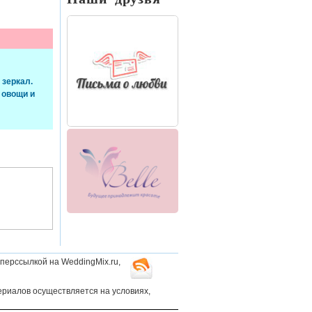
 зеркал.
 овощи и
перссылкой на WeddingMix.ru,
ериалов осуществляется на условиях,