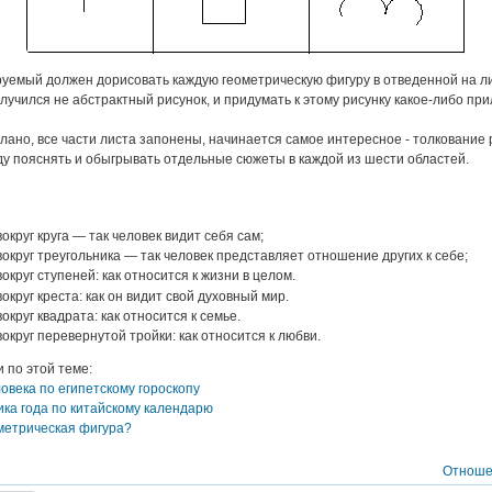
уемый должен дорисовать каждую геометрическую фигуру в отведенной на ли
олучился не абстрактный рисунок, и придумать к этому рисунку какое-либо пр
елано, все части листа запонены, начинается самое интересное - толкование 
у пояснять и обыгрывать отдельные сюжеты в каждой из шести областей.
вокруг круга — так человек видит себя сам;
вокруг треугольника — так человек представляет отношение других к себе;
вокруг ступеней: как относится к жизни в целом.
вокруг креста: как он видит свой духовный мир.
округ квадрата: как относится к семье.
вокруг перевернутой тройки: как относится к любви.
и по этой теме:
овека по египетскому гороскопу
ка года по китайскому календарю
метрическая фигура?
Отноше