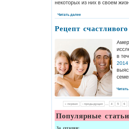
некоторых из них в своем жиз
Читать далее
Рецепт счастливого
Амер
иссл
в те
2014
выяс
семе
Читать
…
« первая
‹ предыдущая
4
5
6
Популярные стать
За сегодня: