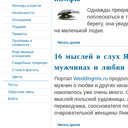
Легенды и притчи
Однажды прекрас
Необычности
поплескаться в 
Отношения
берегу, она уви
Подарки
на маленькой лодке.
Приметы
Проблемы и
Читать далее
сложности
Родственные
16 мыслей в слух 
отношения
Свадебные традиции
мужчинах и любви
Стиль и красота
Цветы
Портал
Weddingmix.ru
продолж
мужчин о любви и других нюа
Тесты
накопилось уже очень много.
Обратная связь
мыслей польской художницы, 
Войти
переводчика, сооснователя по
очаровательной женщины Яни
Читать далее