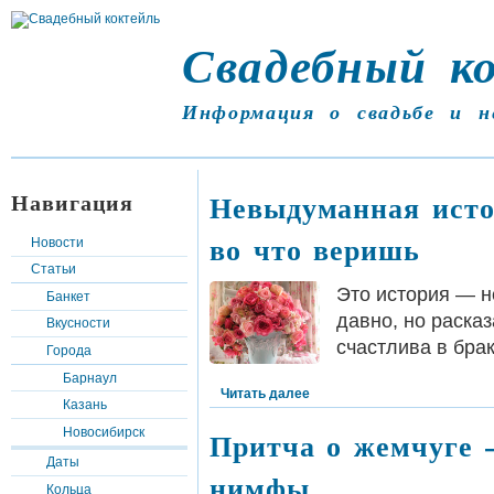
Свадебный к
Информация о свадьбе и н
Навигация
Невыдуманная исто
во что веришь
Новости
Статьи
Это история — 
Банкет
давно, но раска
Вкусности
счастлива в брак
Города
Барнаул
Читать далее
Казань
Новосибирск
Притча о жемчуге –
Даты
нимфы
Кольца