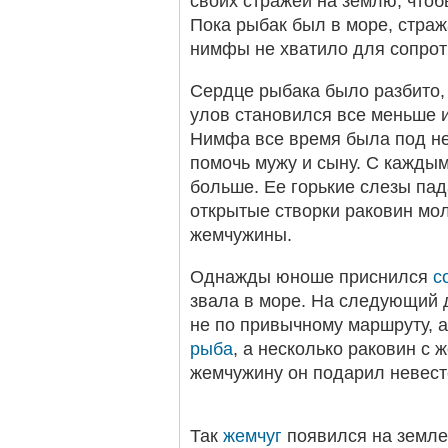
своих стражей на землю, чтоб
Пока рыбак был в море, стра
нимфы не хватило для сопрот
Сердце рыбака было разбито, 
улов становился все меньше 
Нимфа все время была под не
помочь мужу и сыну. С кажды
больше. Ее горькие слезы пад
открытые створки раковин мо
жемчужины.
Однажды юноше приснился
с
звала в море. На следующий 
не по привычному маршруту, а 
рыба
, а несколько раковин с
жемчужину он подарил невесте
Так
жемчуг
появился на земле.