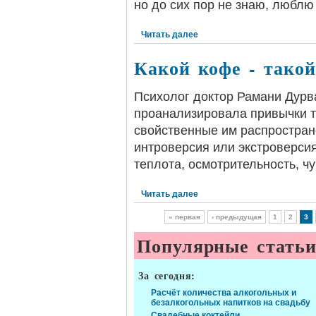
но до сих пор не знаю, люблю 
Читать далее
Какой кофе - такой
Психолог доктор Рамани Дурва
проанализировала привычки т
свойственные им распростран
интроверсия или экстроверси
теплота, осмотрительность, ч
Читать далее
« первая
‹ предыдущая
1
2
3
Популярные стать
За сегодня:
Расчёт количества алкогольных и
безалкогольных напитков на свадьбу
Свадебные коктейли