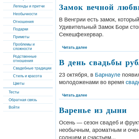
Замок вечной любв
Легенды и притчи
Необычности
В Венгрии есть замок, которы
Отношения
Удивительный Замок Бори стои
Подарки
Секешфехервар.
Приметы
Проблемы и
Читать далее
сложности
Родственные
В день свадьбы руб
отношения
Свадебные традиции
23 октября, в
Барнауле
появил
Стиль и красота
молодоженами во время
свад
Цветы
Тесты
Читать далее
Обратная связь
Варенье из дыни
Войти
Осень — сезон свадеб и фрукт
необычным, ароматным и очен
солнцем и счастьем...