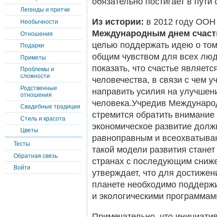
обязательно постигает в пути
Легенды и притчи
Из истории:
в 2012 году ООН
Необычности
Международным днем счаст
Отношения
целью поддержать идею о том,
Подарки
общим чувством для всех лю
Приметы
показать, что счастье являет
Проблемы и
сложности
человечества, в связи с чем 
Родственные
направить усилия на улучшен
отношения
человека.Учредив Междунаро
Свадебные традиции
стремится обратить внимание 
Стиль и красота
экономическое развитие долж
Цветы
равноправным и всеохватыва
Тесты
такой модели развития станет
Обратная связь
странах с последующим сниже
Войти
утверждает, что для достижен
планете необходимо поддержи
и экологическими программам
Примечательно, что инициати