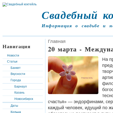
Свадебный к
Информация о свадьбе и н
Главная
Навигация
20 марта - Междун
Новости
На п
Статьи
пред
Банкет
твор
Вкусности
арти
Города
фило
Барнаул
бого
Казань
тесн
Новосибирск
счастья» — эндорфинами, сер
Даты
каждый человек, идущий по жи
Кольца