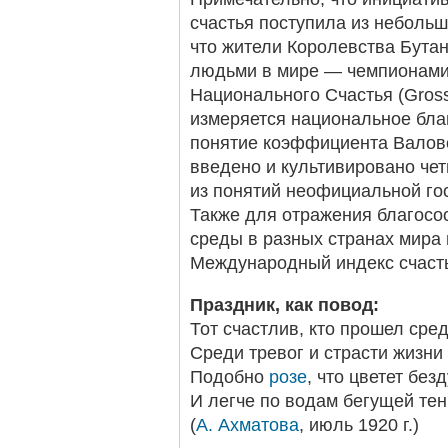
счастья поступила из небольш
что жители Королевства Бута
людьми в мире — чемпионами
Национального Счастья (Gross 
измеряется национальное благ
понятие коэффициента Валов
введено и культивировано че
из понятий неофициальной го
Также для отражения благосо
среды в разных странах мира
Международный индекс счастья
Праздник, как повод:
Тот счастлив, кто прошел сре
Среди тревог и страсти жизни
Подобно
розе
, что цветет без
И легче по водам бегущей тен
(
А. Ахматова
, июль 1920 г.)