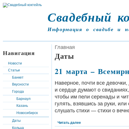
Свадебный к
Информация о свадьбе и н
Главная
Навигация
Даты
Новости
21 марта – Всемир
Статьи
Банкет
Наверное, почти все девочки,
Вкусности
и сердце думают о свиданиях,
Города
чтобы им пели серенады и чит
Барнаул
гулять, взявшись за руки, или
Казань
слушать стихи — стихи о вечн
Новосибирск
Даты
Читать далее
Кольца