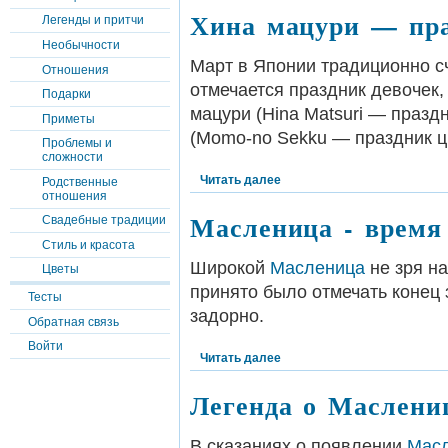
Хина мацури — пра
Легенды и притчи
Необычности
Март в Японии традиционно с
Отношения
отмечается праздник девочек
Подарки
мацури (Hina Matsuri — празд
Приметы
(Momo-no Sekku — праздник ц
Проблемы и
сложности
Читать далее
Родственные
отношения
Масленица - время
Свадебные традиции
Стиль и красота
Широкой
Масленица
не зря н
Цветы
принято было отмечать конец 
Тесты
задорно.
Обратная связь
Войти
Читать далее
Легенда о Маслени
В сказаниях о появлении
Мас