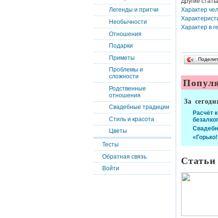
Другие стать
Характер чел
Легенды и притчи
Характеристи
Необычности
Характер в г
Отношения
Подарки
Приметы
Подели
Проблемы и
сложности
Популя
Родственные
отношения
За сегодн
Свадебные традиции
Расчёт 
Стиль и красота
безалко
Свадебн
Цветы
«Горько!
Тесты
Статьи
Обратная связь
Войти