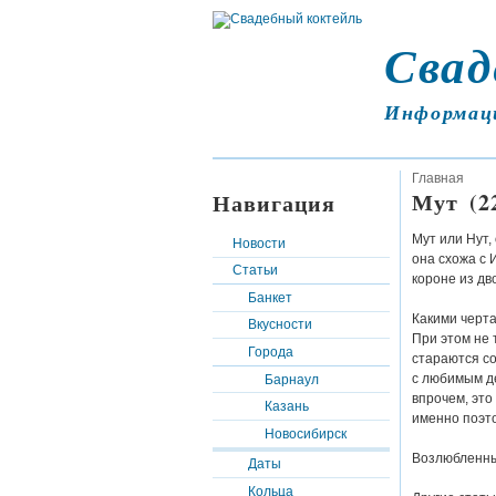
Свад
Информац
Главная
Мут (22
Навигация
Мут или Нут,
Новости
она схожа с 
Статьи
короне из дво
Банкет
Какими черт
Вкусности
При этом не 
Города
стараются со
с любимым де
Барнаул
впрочем, это
Казань
именно поэт
Новосибирск
Возлюбленны
Даты
Кольца