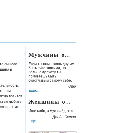
Мужчины о...
Если ты помогаешь другим
-то смысле
быть счастливыми, по
нщина в
большому счету ты
помогаешь быть
счастливым самому себе.
тельность.
Ошо
Ещё...
оторым
иятно возится
Женщины о...
стью любить,
ек практик,
Ищи себя, а муж найдется.
Джейн Остин
Ещё...