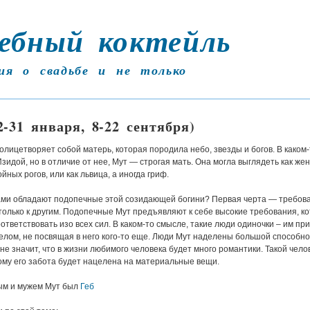
ебный коктейль
ия о свадьбе и не только
-31 января, 8-22 сентября)
 олицетворяет собой матерь, которая породила небо, звезды и богов. В каком
Изидой, но в отличие от нее, Мут — строгая мать. Она могла выглядеть как же
йных рогов, или как львица, а иногда гриф.
ами обладают подопечные этой созидающей богини? Первая черта — требова
только к другим. Подопечные Мут предъявляют к себе высокие требования, к
ответствовать изо всех сил. В каком-то смысле, такие люди одиночки – им пр
лом, не посвящая в него кого-то еще. Люди Мут наделены большой способно
 не значит, что в жизни любимого человека будет много романтики. Такой челов
ому его забота будет нацелена на материальные вещи.
м и мужем Мут был
Геб