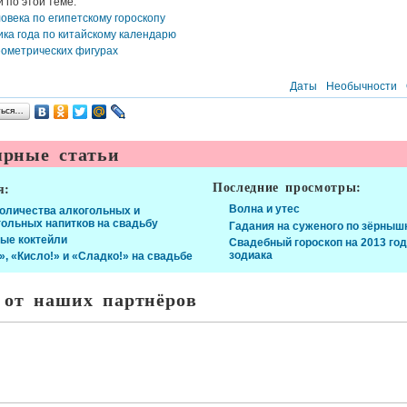
и по этой теме:
овека по египетскому гороскопу
ка года по китайскому календарю
еометрических фигурах
Даты
Необычности
ться…
рные статьи
Последние просмотры:
я:
Волна и утес
количества алкогольных и
гольных напитков на свадьбу
Гадания на суженого по зёрныш
ые коктейли
Свадебный гороскоп на 2013 год
зодиака
», «Кисло!» и «Сладко!» на свадьбе
 от наших партнёров