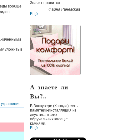
Значит нравится.
 еды вообще
Фаина Раневская
видов
Ещё...
раниченными
му уложить в
А знаете ли
Вы?..
 украшения
В
Ванкувере
(Канада) есть
памятник-инсталляция из
двух гигантских
обручальных колец с
камнями.
Ещё...