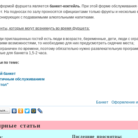
 формой фуршета является
банкет-коктейль
. При этой форме обслуживания
т. На подносах по залу проносятся официантами только фрукты и несколько 
рмонирующих с подаваемыми алкогольными напитками.
ты, которые могут возникнуть во время фуршета:
ди приглашенных гостей есть люди в возрасте, беременные, дети, люди с ог
ими возможностями, то необходимо для них предусмотреть сидячие места;
граничен по времени, поэтому обязательно нужно развлекательную програм
ые для банкета 1,5-2 часа.
и по теме:
й банкет
стичным обслуживанием
стол"
Банкет
Оформление и
ться…
рные статьи
Последние просмотры:
я: