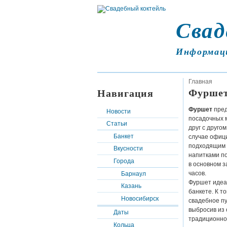
Свад
Информац
Главная
Фуршет
Навигация
Фуршет
пред
Новости
посадочных м
Статьи
друг с друго
Банкет
случае офици
подходящим 
Вкусности
напитками по
Города
в основном з
часов.
Барнаул
Фуршет идеа
Казань
банкете. К т
Новосибирск
свадебное п
выбросив из 
Даты
традиционно
Кольца