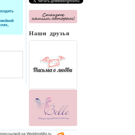
ыходить
емейной
елях,
Наши друзья
перссылкой на WeddingMix.ru,