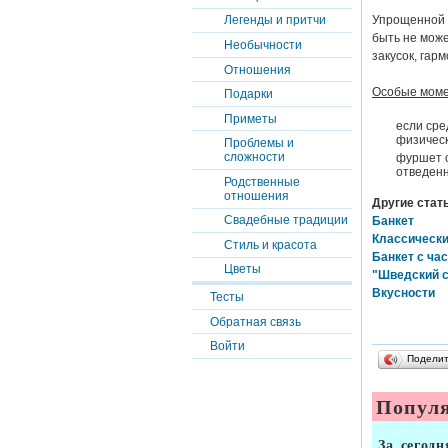
Упрощенной
Легенды и притчи
быть не може
Необычности
закусок, га
Отношения
Особые момен
Подарки
Приметы
если сре
физическ
Проблемы и
сложности
фуршет о
отведенн
Родственные
отношения
Другие стать
Свадебные традиции
Банкет
Классически
Стиль и красота
Банкет с ча
Цветы
"Шведский 
Вкусности
Тесты
Обратная связь
Войти
Подели
Популя
За сегодн