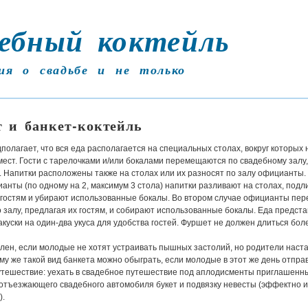
ебный коктейль
ия о свадьбе и не только
 и банкет-коктейль
полагает, что вся еда располагается на специальных столах, вокруг которых 
ест. Гости с тарелочками и/или бокалами перемещаются по свадебному залу
м. Напитки расположены также на столах или их разносят по залу официанты.
анты (по одному на 2, максимум 3 стола) напитки разливают на столах, под
гостям и убирают использованные бокалы. Во втором случае официанты пер
 залу, предлагая их гостям, и собирают использованные бокалы. Еда предст
акуски на один-два укуса для удобства гостей. Фуршет не должен длиться боле
лен, если молодые не хотят устраивать пышных застолий, но родители наст
ому же такой вид банкета можно обыграть, если молодые в этот же день отпра
утешествие: уехать в свадебное путешествие под аплодисменты приглашенны
отъезжающего свадебного автомобиля букет и подвязку невесты (эффектно и
).