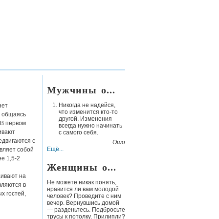
Мужчины о...
Никогда не надейся,
нет
что изменится кто-то
, общаясь
другой. Изменения
 В первом
всегда нужно начинать
ливают
с самого себя.
едвигаются с
Ошо
Ещё...
авляет собой
е 1,5-2
Женщины о...
аивают на
Не можете никак понять,
вляются в
нравится ли вам молодой
х гостей,
человек? Проведите с ним
вечер. Вернувшись домой
— разденьтесь. Подбросьте
трусы к потолку. Прилипли?