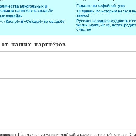
Гадание на кофейной гуще
количества алкогольных и
гольных напитков на свадьбу
10 причин, по которым нельзя в
замуж!!!
ые коктейли
Русская народная мудрость o с
», «Кисло!» и «Сладко!» на свадьбе
жизни, муже, жене, детях, родит
счастье
 от наших партнёров
ащищены. Использование материалов* сайта разрешается с обязательной ги