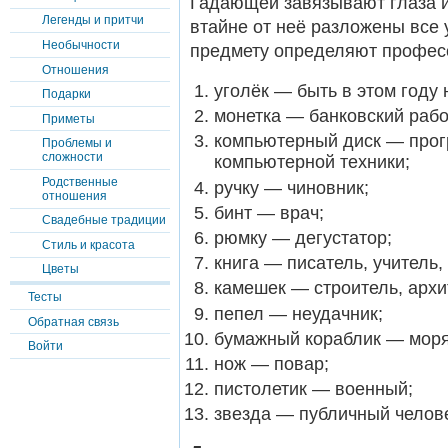
Гадающей завязывают глаза и 
Легенды и притчи
втайне от неё разложены все
Необычности
предмету определяют профес
Отношения
уголёк — быть в этом году 
Подарки
монетка — банковский рабо
Приметы
компьютерный диск — прогр
Проблемы и
сложности
компьютерной техники;
Родственные
ручку — чиновник;
отношения
бинт — врач;
Свадебные традиции
рюмку — дегустатор;
Стиль и красота
книга — писатель, учитель,
Цветы
камешек — строитель, архи
Тесты
пепел — неудачник;
Обратная связь
бумажный кораблик — моря
Войти
нож — повар;
пистолетик — военный;
звезда — публичный челов