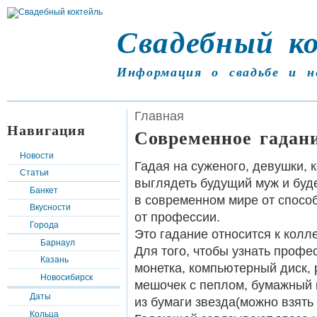
Свадебный к
Информация о свадьбе и н
Главная
Навигация
Современное гадан
Новости
Гадая на суженого, девушки, к
Статьи
выглядеть будущий муж и буде
Банкет
в современном мире от способ
Вкусности
от профессии.
Города
Это гадание относится к колл
Барнаул
Для того, чтобы узнать профе
Казань
монетка, компьютерный диск, р
Новосибирск
мешочек с пеплом, бумажный к
Даты
из бумаги звезда(можно взять о
Кольца