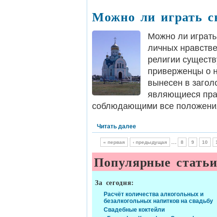
Можно ли играть св
Можно ли играть
личных нравстве
религии существ
приверженцы о н
вынесен в загол
являющиеся пра
соблюдающими все положени
Читать далее
…
« первая
‹ предыдущая
8
9
10
Популярные стать
За сегодня:
Расчёт количества алкогольных и
безалкогольных напитков на свадьбу
Свадебные коктейли