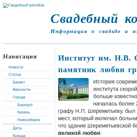
Свадебный к
Информация о свадьбе и н
Навигация
Институт им. Н.В. 
памятник любви г
Новости
Статьи
История совреме
Банкет
института скор
Вкусности
больше известно
Города
началась более 2
Барнаул
графу Н.П. Шереметьеву, был
Казань
мест, который включал больни
Новосибирск
что здание Шереметьевской б
Даты
великой любви
.
Кольца