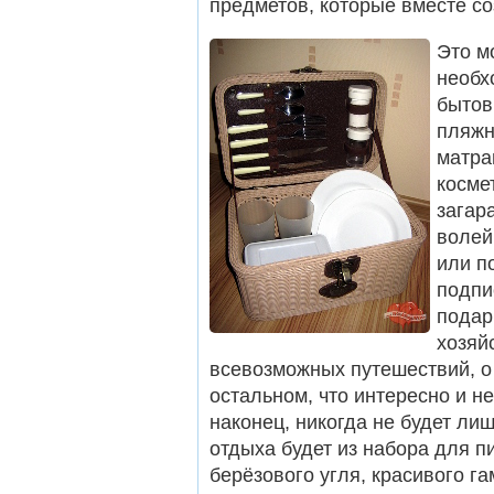
предметов, которые вместе с
Это м
необх
бытов
пляжн
матра
косме
загар
волей
или п
подпи
подар
хозяй
всевозможных путешествий, о
остальном, что интересно и н
наконец, никогда не будет л
отдыха будет из набора для п
берёзового угля, красивого га