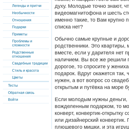
духу. Молодые точно знают, чт
Легенды и притчи
видеомагнитофона и шесть с
Необычности
именно такие, то Вам крупно 
Отношения
списка нет?
Подарки
Приметы
Обычно самые крупные и доро
Проблемы и
родственники. Это квартиры, 
сложности
вместе, если у дарителя нет п
Родственные
отношения
наличием. Вы все же решили п
Свадебные традиции
дорогое, то спросите у жениха
Стиль и красота
подарок. Вдруг окажется так, 
Цветы
нужен, а вот вопрос со свад
Тесты
открытым и путёвка на море бу
Обратная связь
Если молодым нужны деньги, 
Войти
вожделенным подарком, то мо
конверт, конвертик-открытку 
или дизайнерский конвертик. 
плюшевого мишки, и эта игру