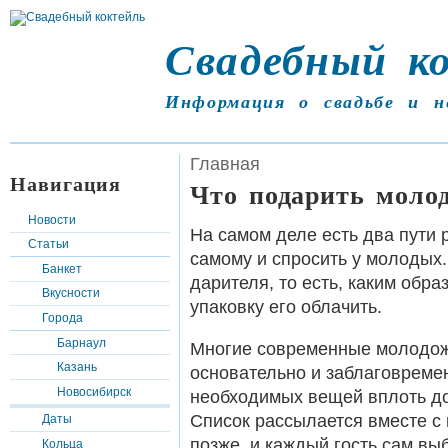
Свадебный к
Информация о свадьбе и н
Главная
Навигация
Что подарить моло
Новости
На самом деле есть два пути 
Статьи
самому и спросить у молодых.
Банкет
дарителя, то есть, каким обра
Вкусности
упаковку его облачить.
Города
Барнаул
Многие современные молодож
Казань
основательно и заблаговреме
Новосибирск
необходимых вещей вплоть до
Список рассылается вместе с
Даты
позже, и каждый гость сам выб
Кольца