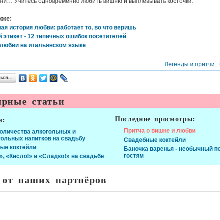
изни… Учитесь одновременно любить вишню и выплевывать косточки.
кже:
я история любви: работает то, во что веришь
 этикет - 12 типичных ошибок посетителей
 любви на итальянском языке
Легенды и притчи
ться…
рные статьи
Последние просмотры:
я:
Притча о вишне и любви
количества алкогольных и
гольных напитков на свадьбу
Свадебные коктейли
ые коктейли
Баночка варенья - необычный п
гостям
», «Кисло!» и «Сладко!» на свадьбе
 от наших партнёров