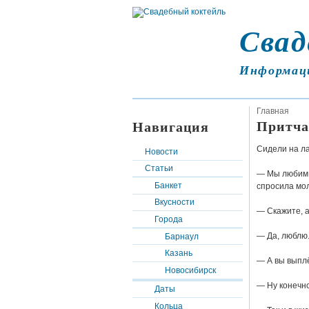
Свад
Информац
Главная
Притча
Навигация
Сидели на ла
Новости
Статьи
— Мы любим д
Банкет
спросила мо
Вкусности
— Скажите, 
Города
— Да, люблю
Барнаул
Казань
— А вы выплё
Новосибирск
— Ну конечно
Даты
Кольца