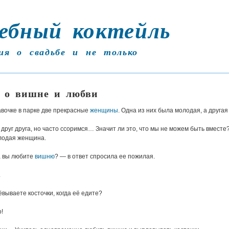
ебный коктейль
ия о свадьбе и не только
 о вишне и любви
вочке в парке две прекрасные
женщины
. Одна из них была молодая, а другая
руг друга, но часто ссоримся… Значит ли это, что мы не можем быть вместе
лодая женщина.
а вы любите
вишню
? — в ответ спросила ее пожилая.
.
вываете косточки, когда её едите?
!