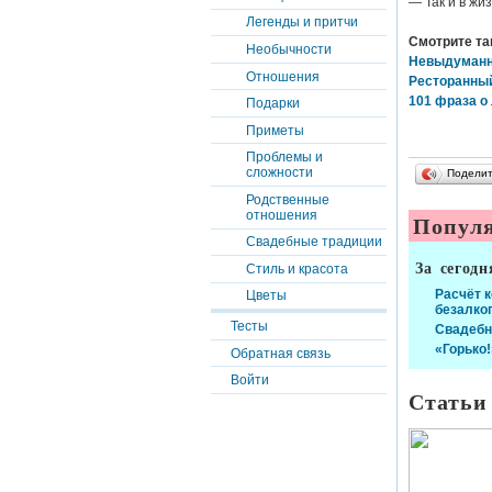
— Так и в ж
Легенды и притчи
Смотрите та
Необычности
Невыдуманна
Отношения
Ресторанный
101 фраза о
Подарки
Приметы
Проблемы и
сложности
Подели
Родственные
отношения
Популя
Свадебные традиции
За сегодн
Стиль и красота
Расчёт 
Цветы
безалко
Тесты
Свадебн
«Горько!
Обратная связь
Войти
Статьи