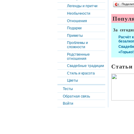
Подели
Легенды и притчи
Необычности
Популя
Отношения
Подарки
За сегодн
Приметы
Расчёт 
безалко
Проблемы и
Свадебн
сложности
«Горько!
Родственные
отношения
Статьи
Свадебные традиции
Стиль и красота
Цветы
Тесты
Обратная связь
Войти