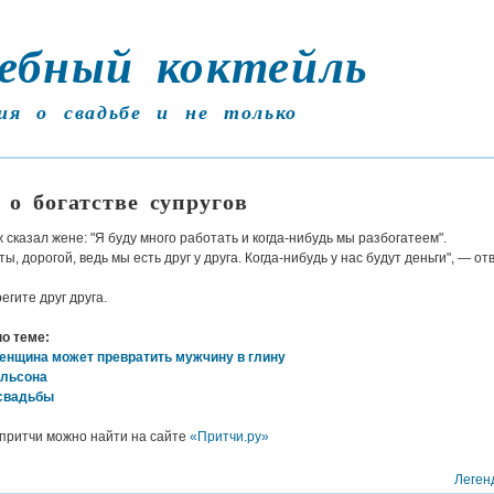
ебный коктейль
ия о свадьбе и не только
 о богатстве супругов
сказал жене: "Я буду много работать и когда-нибудь мы разбогатеем".
ы, дорогой, ведь мы есть друг у друга. Когда-нибудь у нас будут деньги", — о
егите друг друга.
по теме:
енщина может превратить мужчину в глину
льсона
свадьбы
 притчи можно найти на сайте
«Притчи.ру»
Леген