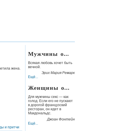
Мужчины о...
Всякая любовь хочет быть
вечной.
тветила жена.
Эрих Мария Ремарк
Ещё...
Женщины о...
Для мужчины секс — как
голод. Если его не пускают
в дорогой французский
ресторан, он идет в
Макдональдс.
Джоан Фонтейн
Ещё...
ды и притчи