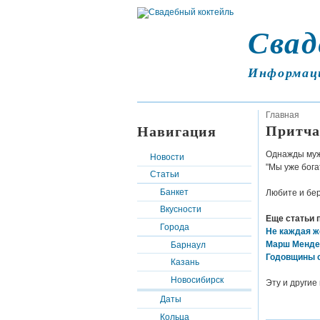
Свад
Информац
Главная
Притча
Навигация
Однажды муж 
Новости
"Мы уже богат
Статьи
Банкет
Любите и бер
Вкусности
Еще статьи 
Города
Не каждая ж
Марш Менде
Барнаул
Годовщины 
Казань
Новосибирск
Эту и другие
Даты
Кольца