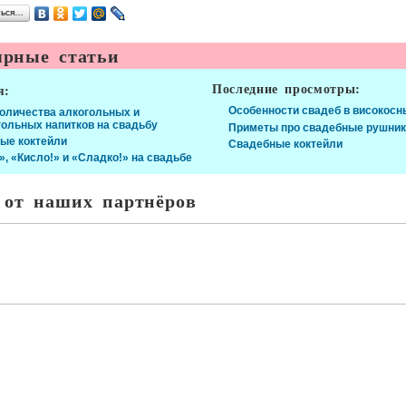
ться…
рные статьи
Последние просмотры:
я:
Особенности свадеб в високосн
количества алкогольных и
гольных напитков на свадьбу
Приметы про свадебные рушни
ые коктейли
Свадебные коктейли
», «Кисло!» и «Сладко!» на свадьбе
 от наших партнёров