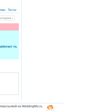
емы
Тесты
оследняя »
аботает то,
перссылкой на WeddingMix.ru,