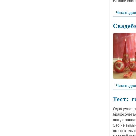
Важной сост
Читать да
Свадеб
Читать да
Тест: 
Одна умная ж
бракосочетан
она до конца
Это не вымыс
окончательно