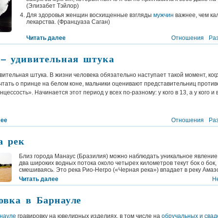
(
Элизабет Тэйлор
)
Для здоровья женщин восхищенные взгляды
мужчин
важнее, чем ка
лекарства. (
Француаза Саган
)
Читать далее
Отношения
Ра
– удивительная штука
ительная штука. В жизни человека обязательно наступает такой момент, ког
чтать о принце на белом коне, мальчики оценивают представительниц проти
цессость». Начинается этот период у всех по-разному: у кого в 13, а у кого и в
лее
Отношения
Ра
а рек
Близ города Манаус (Бразилия) можно наблюдать уникальное явление
два широких водных потока около четырех километров текут бок о бок,
смешиваясь. Это река Рио-Негро («Черная река») впадает в реку Амазо
Читать далее
Н
овка в Барнауле
науле
гравировку на ювелирных изделиях, в том числе на
обручальных и сва