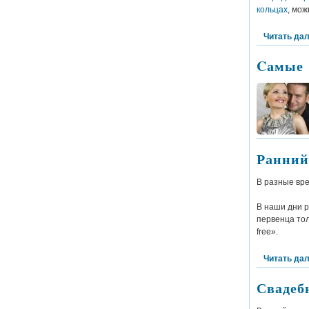
кольцах
, мож
Читать да
Cамые 
Ранний
В разные вре
В наши дни р
первенца тол
free».
Читать да
Свадеб