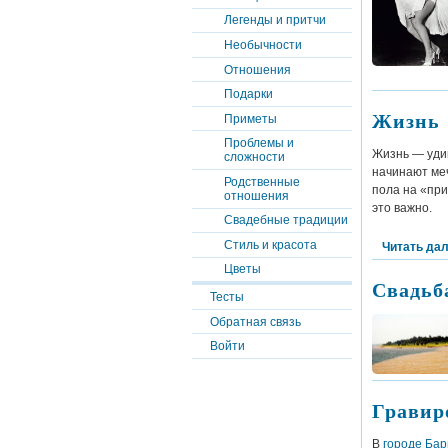
Легенды и притчи
Необычности
Отношения
Подарки
Жизнь 
Приметы
Проблемы и
Жизнь — удив
сложности
начинают ме
Родственные
пола на «прин
отношения
это важно.
Свадебные традиции
Стиль и красота
Читать да
Цветы
Свадьб
Тесты
Обратная связь
Войти
Гравир
В
городе
Бар