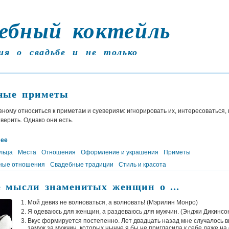
ебный коктейль
ия о свадьбе и не только
ные приметы
ному относиться к приметам и суевериям: игнорировать их, интересоваться,
 верить. Однако они есть.
лее
льца
Места
Отношения
Оформление и украшения
Приметы
ные отношения
Свадебные традиции
Стиль и красота
 мысли знаменитых женщин о ...
Мой девиз не волноваться, а волновать! (
Мэрилин Монро
)
Я одеваюсь для женщин, а раздеваюсь для мужчин. (
Энджи Дикинсо
Вкус формируется постепенно. Лет двадцать назад мне случалось 
замуж за мужчин, которых нынче я бы не пригласила к себе даже на 