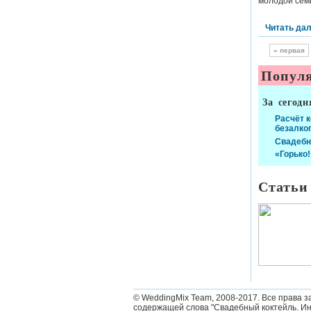
молодой семь
Читать да
« первая
Популя
За сегодн
Расчёт 
безалко
Свадебн
«Горько!
Статьи
© WeddingMix Team, 2008-2017.
Все права з
содержащей слова "Свадебный коктейль. Ин