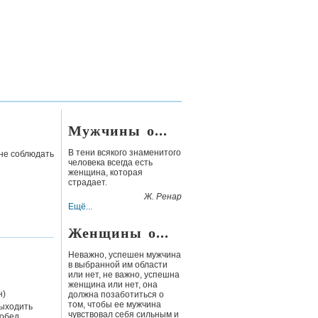
Мужчины о...
В тени всякого знаменитого
 не соблюдать
человека всегда есть
женщина, которая
страдает.
Ж. Ренар
Ещё...
Женщины о...
Неважно, успешен мужчина
в выбранной им области
или нет, не важно, успешна
женщина или нет, она
н
)
должна позаботиться о
том, чтобы ее мужчина
выходить
чувствовал себя сильным и
обед.