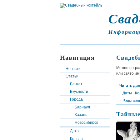
Свад
Информац
Навигация
Свадеб
Можно по-раз
Новости
или свято им
Статьи
Банкет
Читать да
Вкусности
Даты
Ко
Города
Родствен
Барнаул
Тайные
Казань
Новосибирск
Даты
Кольца