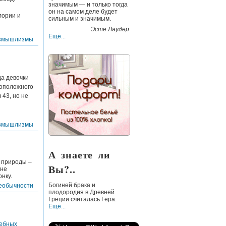
значимым — и только тогда
он на самом деле будет
лории и
сильным и значимым.
Эсте Лаудер
Ещё...
змышлизмы
да девочки
воположного
 43, но не
змышлизмы
А знаете ли
 природы –
Вы?..
 не
нку.
Богиней брака и
еобычности
плодородия в Древней
Греции считалась
Гера
.
Ещё...
дебных