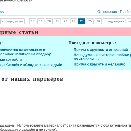
е нужной крепости.
лее
Отношения
Пробл
…
‹ предыдущая
18
19
20
21
22
23
24
25
26
следующая ›
п
рные статьи
Последние просмотры:
я:
Притча о хрупкости отношений
количества алкогольных и
гольных напитков на свадьбу
Невыдуманная история любви: р
во что веришь
ые коктейли
Притча о красоте и желаниях
», «Кисло!» и «Сладко!» на свадьбе
 от наших партнёров
ащищены. Использование материалов* сайта разрешается с обязательной ги
формация о свадьбе и не только".