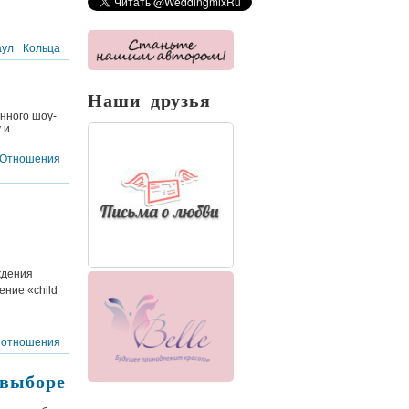
аул
Кольца
Наши друзья
нного шоу-
 и
Отношения
ждения
ение «child
 отношения
 выборе