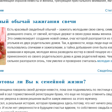
авляющей образов невесты и жениха, требующей пристального внимания, явл
лее
Стил
ный обычай зажигания свечи
Есть красивый свадебный обычай – зажигать молодыми свою свечу, сим
домашнего очага, от свечей, которые держат в своих руках мамы жениха
Это символизирует создание новой семьи, очаг которой разгорается из
угольков из двух родительских домов. Так, в древности, когда люди еще н
пользовались спичками и зажигалками, а тайна добывания огня была из
шаманам и жрецам, молодая жена разводила костер в своей пещере из о
принесенного из своего родительского дома и дома родителей мужа. Че
сильнее разгорался огонь, тем умелее и проворнее считалась
молодая х
лее
Свадебны
готовы ли Вы к семейной жизни?
енщина говорила своей дочери-невесте, пока они поднимались по лестнице 
ий в зал торжественной регистрации брака, что еще не поздно отменить свад
 не уверена в своем решении выйти замуж именно за этого мужчину.
ел, а реальная история, которая приведена здесь потому, что нет ничего ре
. И если нет уверенности в будущем счастье вдвоем, то собственно свадьба 