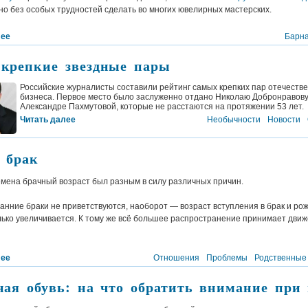
но без особых трудностей сделать во многих ювелирных мастерских.
лее
Барн
крепкие звездные пары
Российские журналисты составили рейтинг самых крепких пар отечестве
бизнеса. Первое место было заслуженно отдано Николаю Добронравову
Александре Пахмутовой, которые не расстаются на протяжении 53 лет.
Читать далее
Необычности
Новости
 брак
мена брачный возраст был разным в силу различных причин.
анние браки не приветствуются, наоборот — возраст вступления в брак и ро
ько увеличивается. К тому же всё большее распространение принимает движ
лее
Отношения
Проблемы
Родственные
ная обувь: на что обратить внимание при