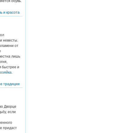
яется обувь.
ь и красота
вол
 и невесты.
 пламени от
е
вестна лишь
гня,
м быстрее и
озяйка
.
е традиции
во Дворце
ьбу, если
шенного
не придаст