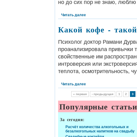
но до сих пор не знаю, люблю 
Читать далее
Какой кофе - такой
Психолог доктор Рамани Дурва
проанализировала привычки т
свойственные им распростран
интроверсия или экстроверси
теплота, осмотрительность, ч
Читать далее
« первая
‹ предыдущая
1
2
3
Популярные стать
За сегодня:
Расчёт количества алкогольных и
безалкогольных напитков на свадьбу
Свадебные коктейли