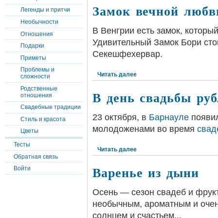
Замок вечной любв
Легенды и притчи
Необычности
В Венгрии есть замок, которы
Отношения
Удивительный Замок Бори стои
Подарки
Секешфехервар.
Приметы
Проблемы и
Читать далее
сложности
Родственные
В день свадьбы руб
отношения
Свадебные традиции
23 октября, в
Барнауле
появил
Стиль и красота
молодоженами во время
свад
Цветы
Тесты
Читать далее
Обратная связь
Варенье из дыни
Войти
Осень — сезон свадеб и фрукт
необычным, ароматным и очен
солнцем и счастьем...